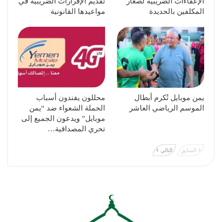
الإعفاءات الضريبية لصغار
تقديم الإقرارات الضريبية في
المكلفين بالحديدة
مواعيدها القانونية
يمن موبايل تُكرم أبطال
محللون يفندون أسباب
الموسم الرياضي العاشر
الحملة الشعواء ضد “يمن
موبايل” ويدعون الجميع إلى
تحري المصداقية…
السابق
التالي