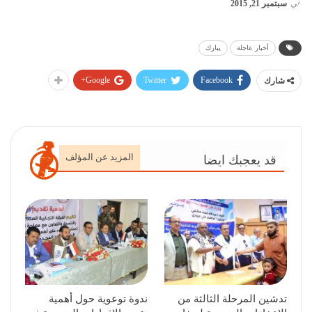
في
سبتمبر 21, 2015
أخبار عاجلة
يبارك
Google+
Twitter
Facebook
شارك
المزيد عن المؤلف
قد يعجبك ايضا
تدشين المرحلة الثالثة من
ندوة توعوية حول أهمية