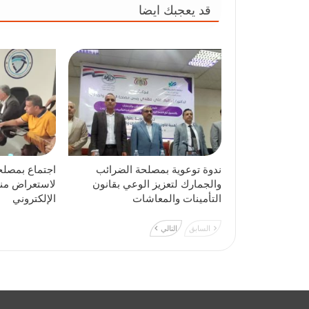
قد يعجبك ايضا
ندوة توعوية بمصلحة الضرائب
اجتماع بمصلح
والجمارك لتعزيز الوعي بقانون
لاستعراض منص
التأمينات والمعاشات
الإلكتروني
السابق
التالي