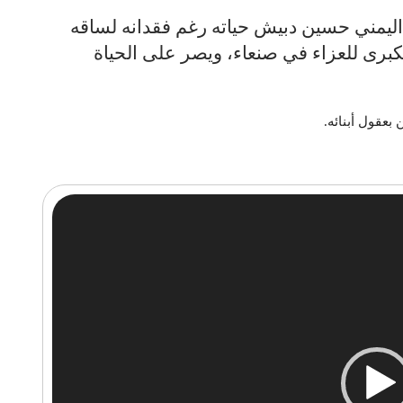
201- يواصل الطفل اليمني حسين دبيش حياته رغم فقدانه لساقه
كبرى للعزاء في صنعاء، ويصر على الحياة
بعقول أبنائه.