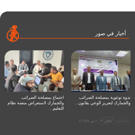
أخبار في صور
ندوة توعوية بمصلحة الضرائب
اجتماع بمصلحة الضرائب
والجمارك لتعزيز الوعي بقانون…
والجمارك لاستعراض منصة نظام
التعليم…
السابق
التالي
1 من 11٬859