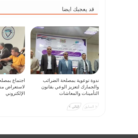
قد يعجبك ايضا
ندوة توعوية بمصلحة الضرائب
اجتماع بمصلح
والجمارك لتعزيز الوعي بقانون
لاستعراض منص
التأمينات والمعاشات
الإلكتروني
السابق
التالي