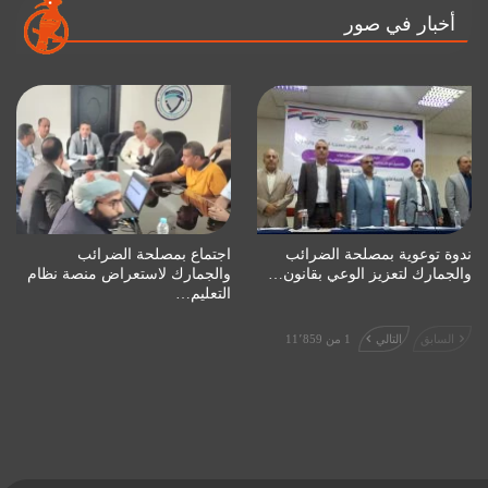
أخبار في صور
ندوة توعوية بمصلحة الضرائب
اجتماع بمصلحة الضرائب
والجمارك لتعزيز الوعي بقانون…
والجمارك لاستعراض منصة نظام
التعليم…
السابق
التالي
1 من 11٬859