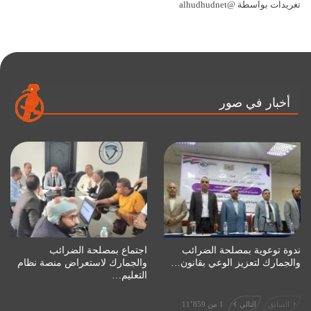
تغريدات بواسطة @alhudhudnet
أخبار في صور
ندوة توعوية بمصلحة الضرائب
اجتماع بمصلحة الضرائب
والجمارك لتعزيز الوعي بقانون…
والجمارك لاستعراض منصة نظام
التعليم…
السابق
التالي
1 من 11٬859