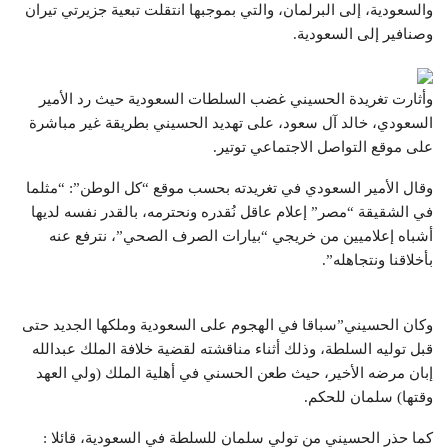
والسعودية، إلى البرلمان، والتي بموجبها انتقلت تبعية جزيرتي تيران
وصنافير إلى السعودية.
وأثارت تغريدة الحسيني غضب السلطات السعودية حيث رد الأمير
السعودي، خالد آل سعود، على تهديد الحسيني بطريقة غير مباشرة
على موقع التواصل الاجتماعي توتير.
وقال الأمير السعودي في تغريدته بحسب موقع “كل الوطن”: “مثلما
في الشقيقة “مصر” إعلام عاقل نُقدره ونحترمه، بالقدر نفسه لديها
أشباه إعلاميين من خريجي “بيارات الصرف الصحي”، نترفع عنه
بأخلاقنا ونتجاهله”.
وكان الحسيني”سباقا في الهجوم على السعودية وملكها الجديد حتى
قبل توليه السلطة، وذلك أثناء مناقشته لقضية خلافة الملك عبدالله
إبان مرضه الأخير، حيث طعن الحسني في أهلية الملك (ولي العهد
وقتها) سلمان للحكم.
كما حذر الحسيني من تولي سلمان للسلطة في السعودية، قائلا :