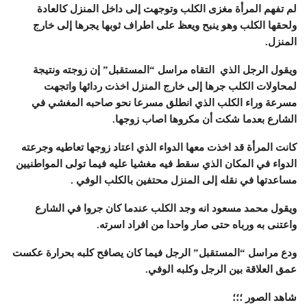
لم تفهم المرأة مغزى الكلب وتوجهت إلى داخل المنزل كالعادة
ولحقها الكلب وهو ينبح ويعظ على اطراف ثوبها يجرها إلى خارج
المنزل.
ويقول الرجل الذي التقاه مراسل “المستقبل” إن زوجته ونتيجة
لمحاولات الكلب جرها إلى خارج المنزل اخذت ردائها واتجهت
مسرعة وراء الكلب الذي انطلق مسرعا نحو صاحبه المغشي في
الشارع بعدما شكت أن مكروها اصاب زوجها.
كانت المرأة قد اخذت معها الدواء الذي اعتاد زوجها تعاطيه وجرعته
الدواء في المكان الذي سقط فيه مغشيا عليه فيما تولى المواطنيين
مساعدتها في نقله إلى المنزل محتفين بالكلب الوفي .
ويقول محمد مسعود انه وجد الكلب عندما كان جروا في الشارع
واعتنى به ورباه حتى صار واحدا من افراد اسرته.
ودع مراسل “المستقبل” الرجل فيما كان يصافح كلبه بحرارة عكست
عمق العلاقة بين الرجل وكلبه الوفي.
شاهد الصور ؛؛؛