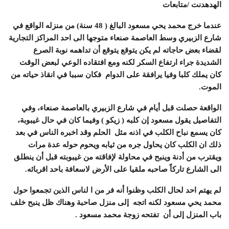
الهدهدنت /متابعات
عندما خرج محمد يحي مسعود البالغ ( 48 سنة) من منزله الواقع في
شارع الزبيري وسط العاصمة صنعاء متوجها الى احد المراكز التجارية
لقضاء بعض حاجاته لم يكن يتوقع يتوقع أن تداهمه نوبة الصرع
الشديدة جراء ارتفاع السكر لكنه ومع افتقاده الوعي لبعض الوقت
كان يملك كلبا وفيا يرافقة على الدوام فكان سببا في انقاذ حياته من
الموت.
الواقعة حصلت قبل أيام في شارع الزبيري بالعاصمة صنعاء، وفي
التفاصيل يقول مسعود إن كلبه ( زيكو ) وفيما كان في حال غيبوبة،
كان يسمع نباح الكلب في اذنه مثل الحلم وقد اخبره الناس في بعد
ذلك ان الكلب كان يحاول جره من ثيابه ويحوم حوله عدة مرات
ويقترب من أدنة وينبح في محاولة لإفاقته من غيبوبته قبل أن ينطلق
الى الشارع تاركاً صاحبه ملقيا على الأرض لاسعافة باحد اقربائه.
لم يهتم احد لحال الكلب وظنوا أنه فر من ا لناس الذين تجمعوا حول
محمد يحي مسعود لكنه اتجه إلى منزل صاحبة وهناك ظل ينبح خلف
باب المنزل إلى أن تفتحه زوجة محمد مسعود .