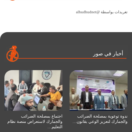
تغريدات بواسطة @alhudhudnet
أخبار في صور
ندوة توعوية بمصلحة الضرائب
اجتماع بمصلحة الضرائب
والجمارك لتعزيز الوعي بقانون…
والجمارك لاستعراض منصة نظام
التعليم…