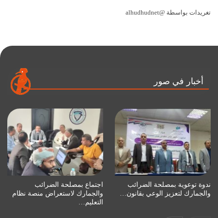
تغريدات بواسطة @alhudhudnet
أخبار في صور
ندوة توعوية بمصلحة الضرائب
اجتماع بمصلحة الضرائب
والجمارك لتعزيز الوعي بقانون…
والجمارك لاستعراض منصة نظام
التعليم…