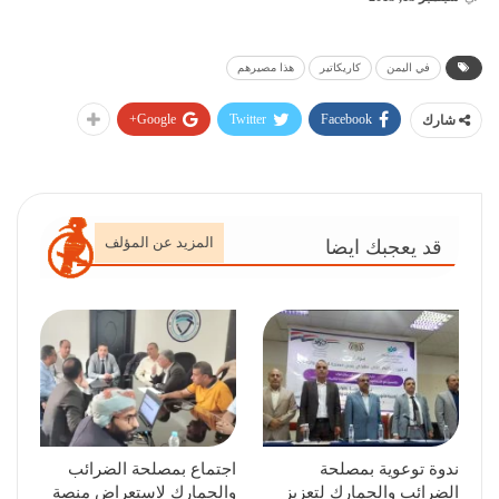
في اليمن
كاريكاتير
هذا مصيرهم
Google+
Twitter
Facebook
شارك
المزيد عن المؤلف
قد يعجبك ايضا
ندوة توعوية بمصلحة
اجتماع بمصلحة الضرائب
الضرائب والجمارك لتعزيز
والجمارك لاستعراض منصة