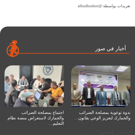
تغريدات بواسطة @alhudhudnet
أخبار في صور
ندوة توعوية بمصلحة الضرائب
اجتماع بمصلحة الضرائب
والجمارك لتعزيز الوعي بقانون…
والجمارك لاستعراض منصة نظام
التعليم…