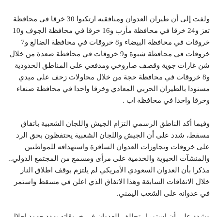
ولفت إلى أن طيران العدوان ومنافقيه ارتكبوا 30 خرقا في محافظة
تعز و24 خرقا في محافظة مأرب و16 خرقا في محافظة الجوف و10
خروقات في محافظة البيضاء و8 خروقات في محافظة الضالع و7
خروقات في محافظة شبوة و9 خروقات في محافظة صعدة من خلال
شن غارات جوية وقصف صاروخي ومدفعي على المناطق الحدودية
و8 خروقات في محافظة حجة من خلال محاولات زحف على ميدي
مسنودا بالطيران الحربي المعادي وخرقا واحدا في محافظة صنعاء
وخرقا واحدا في محافظة اب .
وفيما أكد الناطق الرسمي التزام الجيش واللجان الشعبية باتفاق
مسقط، شدد على أن الجيش واللجان الشعبية يحتفظون بحق الرد
على خروقات وتجاوزات العدوان السافرة واستهدافه للمواطنين
والمنشآت الحيوية والخدمية على مرأى ومسمع من المجتمع الدولي..
مذكرا بأن العدوان السعودي الأمريكي لم يلتزم بوقف اطلاق النار
خلال الاتفاقات السابقة وهذا الاتفاق الذي اعلن في مسقط واستمر
في عدوانه على الشعب اليمني.
وشدد على أن استمرار تحالف العدوان في خروقاته يهدد جهود احلال