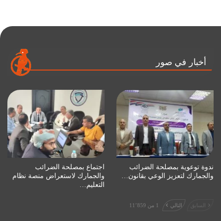
أخبار في صور
ندوة توعوية بمصلحة الضرائب
اجتماع بمصلحة الضرائب
والجمارك لتعزيز الوعي بقانون…
والجمارك لاستعراض منصة نظام
التعليم…
السابق
التالي
1 من 11٬859