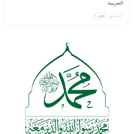
الضريبية
السابق
التالي