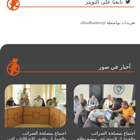
تابعنا على التويتر
تغريدات بواسطة @alhudhudnet
أخبار في صور
اجتماع بمصلحة الضرائب
اجتماع بمصلحة الضرائب
والجمارك لاستعراض منصة نظام
والجمارك يناقش الإشكاليات التي