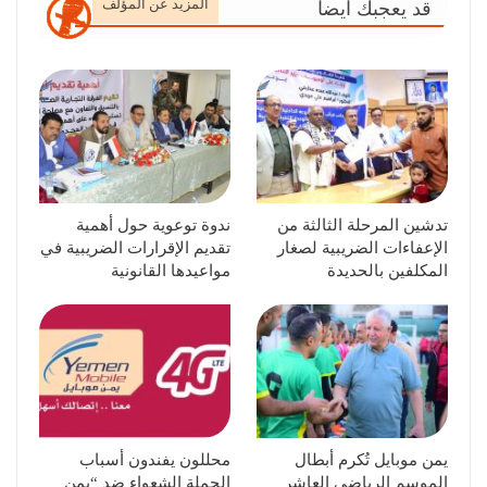
المزيد عن المؤلف
قد يعجبك ايضا
تدشين المرحلة الثالثة من
ندوة توعوية حول أهمية
الإعفاءات الضريبية لصغار
تقديم الإقرارات الضريبية في
المكلفين بالحديدة
مواعيدها القانونية
يمن موبايل تُكرم أبطال
محللون يفندون أسباب
الموسم الرياضي العاشر
الحملة الشعواء ضد “يمن