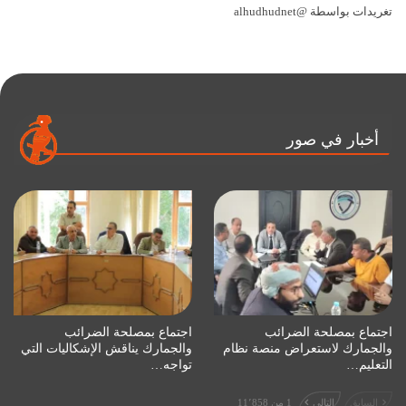
تغريدات بواسطة @alhudhudnet
أخبار في صور
اجتماع بمصلحة الضرائب
اجتماع بمصلحة الضرائب
والجمارك لاستعراض منصة نظام
والجمارك يناقش الإشكاليات التي
التعليم…
تواجه…
السابق
التالي
1 من 11٬858