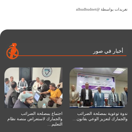
تغريدات بواسطة @alhudhudnet
أخبار في صور
ندوة توعوية بمصلحة الضرائب
اجتماع بمصلحة الضرائب
والجمارك لتعزيز الوعي بقانون…
والجمارك لاستعراض منصة نظام
التعليم…