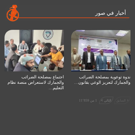
أخبار في صور
ندوة توعوية بمصلحة الضرائب
اجتماع بمصلحة الضرائب
والجمارك لتعزيز الوعي بقانون…
والجمارك لاستعراض منصة نظام
التعليم…
السابق
التالي
1 من 11٬859