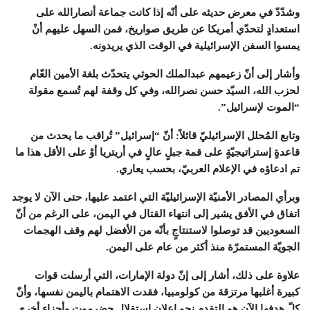
وشدّدّ في معرض حديثه على أنّه إذا كانت جماعة أنصارالله على
استعدادٍ لتحدّي أمريكا عن طريق صواريخ، فمن السهل عليهم أنْ
يمسوا السفن الإسرائيلية في الوقت الذي يريدونه.
وأشار إلى أنّ زعيمهم عبدالملك الحوثي يتحدّث بلغة الأمين العّام
لحزب الله، السيّد حسن نصرالله، وفي كل وقفة لهم تُسمع مقولة
“الموت لإسرائيل”.
وتابع المُحلل الإسرائيليّ قائلاً: أنّ “إسرائيل” تُراقب ما يحدث من
قاعدةٍ إستراتيجيّةٍ على قمة جبلٍ عالٍ في أريتريا أوْ على الأقل هذا ما
تم ادعاؤه في الإعلام العربيّ، بحسب يعاري.
وبرأي المصادر الأمنيّة الإسرائيليّة التي اعتمد عليها، حتى الآن لا يوجد
اتفاق في الأفق يشير إلى انتهاء القتال في اليمن، على الرغم من أنّ
السعوديين قد توصلوا لاستنتاجٍ بأنّه من الأفضل لهم وقف الهجمات
الجويّة المستمرّة منذ أكثر من عام على اليمن.
علاوة على ذلك، أشار إلى إنّ دولة الإمارات، التي أرسلت قوات
كبيرة أغلبها مرتزقة من كولومبيا، فقدت الاهتمام باليمن نفسها، وأنّ
كلّ هدفها الآن هو التقدم نحو إعلان استقلال حضرموت وأجزاء أخرى