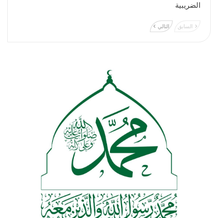
الضريبية
السابق
التالي