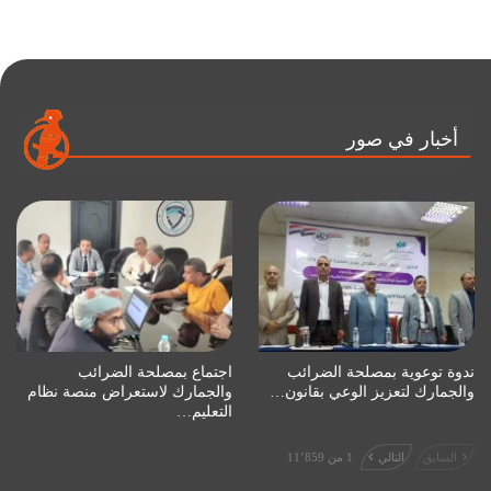
أخبار في صور
ندوة توعوية بمصلحة الضرائب
اجتماع بمصلحة الضرائب
والجمارك لتعزيز الوعي بقانون…
والجمارك لاستعراض منصة نظام
التعليم…
السابق
التالي
1 من 11٬859