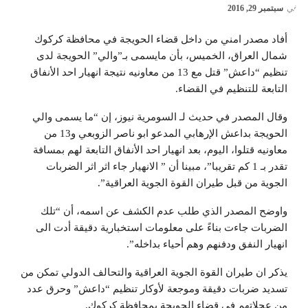
في
سبتمبر 29, 2016
أفاد مصدر امني من داخل قضاء الحويجة في محافظة كركوك
شمال العراق، الخميس، بأن مايسمى بـ”والي” الحويجة لدى
تنظيم “داعش” قتل مع 13 من معاونيه نتيجة انهيار احد الأنفاق
التابعة للتنظيم في القضاء.
وقال المصدر في حديث لـ السومرية نيوز، إن “ما يسمى والي
الحويجة بداعش الإرهابي المدعو ابو ناصر الزوبعي و13 من
معاونيه قتلوا، اليوم، بعد انهيار احد الأنفاق التابعة لهم بمسافة
تقدر بـ 1 كم تقريبا”، مبينا أن ” الانهيار جاء اثر اثر الضربات
الجوية من قبل طيران القوة الجوية العراقية”.
واوضح المصدر الذي طلب عدم الكشف عن اسمه، أن “تلك
الضربات جاءت بناءً على معلومات استخبارية دقيقة أدت الى
انهيار النفق ودفنهم وهم أحياء بداخله”.
يذكر ان طيران القوة الجوية العراقية والتحالف الدولي تمكن من
تسديد ضربات دقيقة وموجعة لأوكار تنظيم “داعش” وحرق عدد
من عجلاتهم في قضاء الحويجة بمحافظة كركوك.