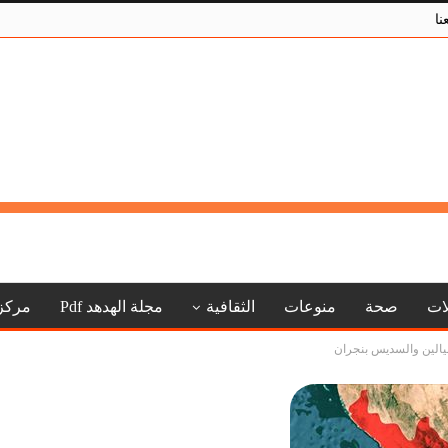
نا
لات
صحة
منوعات
الثقافية
مجلة الهدهد Pdf
مركز
ليالين والسديس بنجران