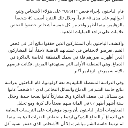
قام الباحثون بإجراء فحص “UPSIT” على هؤلاء الأشخاص وتتبع
أحوالهم على مدى 40 عاماً، وخلال تلك الفترة أصيب 49 شخصاً
بالزهايمر، بينما أظهر واحد من كل خمسة أشخاص خضعوا للفحص
علامات على تراجع العمليات الذهنية.
واكتشف الباحثون بأن المشاركين الذين حققوا نتائج أقل في فحص
الشم، تعرضوا لانخفاض في عملياتهم الذهنية لاحقاً، أما المشاركون
الذين أظهرت صورهم قلة في سمك المنطقة الخاصة بالذاكرة في
الدماغ، وهي المنطقة الأولى التي يستهدفها المرض، فكانت فرصهم
بالإصابة بمرض الزهايمر أكبر.
وفي الدراسة المنفصلة الثانية بجامعة كولومبيا، قام الباحثون بدراسة
نتائج حاسة الشم في الدماغ والسائل النخاعي لدى 84 شخصاً عانوا
من مشاكل في ضعف الذاكرة و26 مشاركاً كانوا بصحة جيدة، وخلال
ستة أشهر أظهر 67 في المائة منهم ضعفاً بالذاكرة، ومع تحليل
المعلومات أشار الباحثون بأن وجود مؤشرات على الترسبات السامة
في الدماغ أو النخاع الشوكي ارتبط بانخفاض القدرات الذهنية، بينما
لم ترتبط حاسة الشم مباشرة، إلا أن الأشخاص الذي حققوا نسبة أقل