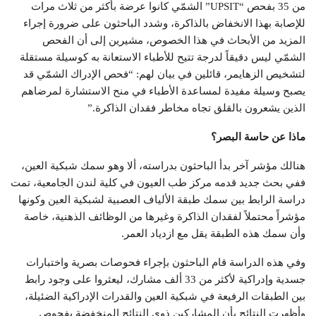
من 35 بفحص “UPSIT” الشمّي كانوا عرضة بأكثر من ثلاث مرات
للإصابة بهذا الانخفاض بالذاكرة، وشدد الباحثون على ضرورة إجراء
المزيد من الأبحاث في هذا الخصوص، مشيرين إلى أن الفحص
الشمّي ليس دقيقاً لدرجة تتيح للأطباء الاستعانة به كوسيلة مستقلة
لتشخيص الزهايمر، قائلين في بيان لهم: “فحص الإدراك الشمّي قد
يصبح وسيلة مفيدة لمساعدة الأطباء في منح الاستشارة لمرضاهم
الذين يشعرون بالقلق تجاه مخاطر فقدان الذاكرة.”
ماذا عن حاسة البصر؟
هنالك مؤشر آخر بدأ الباحثون بدراسته، ألا وهو سمك شبكية العين،
ففي بحث جديد قدمه مركز طب العيون في كلية لندن الجامعية، تمت
دراسة الرابط بين سمك طبقة الألياف العصبية لشبكية العين وكونها
مؤشراً محتملاً لفقدان الذاكرة وغيرها من الوظائف الذهنية، خاصة
وأن سمك هذه الطبقة يقل مع ازدياد العمر.
وفي هذه الدراسة قام الباحثون بإجراء فحوصات بصرية واختبارات
جسدية وإدراكية لأكثر من 33 ألف مشارك، ليعثروا على وجود رابط
بين الطبقات الرفيعة في شبكية العين والقدرات الإدراكية الضئيلة،
وأظهرت النتائج بأن المشاركين ذوي النتائج المنخفضة بفحوص