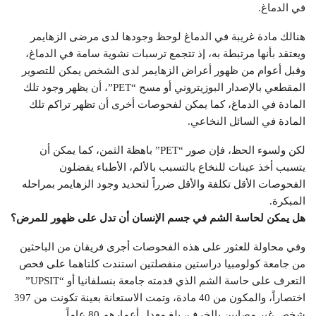
في الدماغ.
هنالك مادة غريبة في الدماغ لوحظ وجودها لدى مرضى الزهايمر
ويعتقد بأنها مرتبطة به، إذ تتجمع ترسبات نشوية سامة في الدماغ،
وقبل أعوام من ظهور أعراض الزهايمر لدى الشخص يمكن للتصوير
المقطعي بالإصدار البوزيتروني أو مسح “PET”، أن يظهر وجود تلك
المادة في الدماغ، كما يمكن لفحوصات أخرى أن تظهر تراكم تلك
المادة في السائل النخاعي.
لكن ولسوء الحظ، فإن صور “PET” باهظة الثمن، كما يمكن أن
يتسبب أخذ عينات للنخاع بالتسبب بالألم، الأطباء يفضلون
الفحوصات الأقل تكلفة والأقل ضرراً لتحديد وجود الزهايمر بمراحله
المبكرة.
هل يمكن لحاسة الشم في جسم الإنسان أن تدل على ظهور للمرض؟
وفي محاولة للعثور على هذه الفحوصات أجرى فريقان من الباحثين
من جامعة كولومبيا دراستين منفصلتين استندت كلتاهما على فحص
التعرف على حاسة الشم الذي قدمته جامعة بنسلفانيا أو “UPSIT”
اختصاراً، والمكون من 40 مادة، وتمت الاستعانة بعينة تكونت من 397
شخص غير مصابين بالخرف، بلغ معدل أعمارهم 80 عاماً.