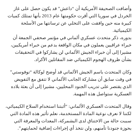
وأضافت الصحيفة الأمريكية أن “داعش” قد يكون حصل على غاز
الخردل في سوريا التي أقرت حكومتها عام 2013 بأنها تمتلك كميات
كبيرة منه حين وافقت على التخلي عن ترسانتها من الأسلحة
الكيميائية.
بدوره، ذكر متحدث عسكري ألماني في مؤتمر صحفي الجمعة أن
خبراء عراقيين يعملون في مكان الواقعة بدعم من خبراء أمريكيين،
مشيرا إلى أن خبراء الجيش الألماني لن يشاركوا في التحقيقات
بشأن ظروف الهجوم الكيميائي ضد المقاتلين الأكراد.
وكان المتحدث باسم الجيش الألماني قد أوضح لوكالة “نوفوستي”
في وقت سابق أن مشاركة الجانب الألماني لا تتفق مع التفويض
الذي يقتصر على تدريب الجنود المحليين، مشيرا إلى أن بعثة بلاده
العسكرية ستواصل هذه المهمة.
وقال المتحدث العسكري الألماني: “أثبتنا استخدام السلاح الكيميائي،
لكننا لا نعرف نوعية المادة المستخدمة، نعلم تأثير هذه المادة التي
سببت حالة من الاختناق لدى البشمركة، المعدات والمعرفة التي
بحوزة جنودنا تأمنهم، ولن نتخذ أي إجراءات إضافية لحمايتهم”.