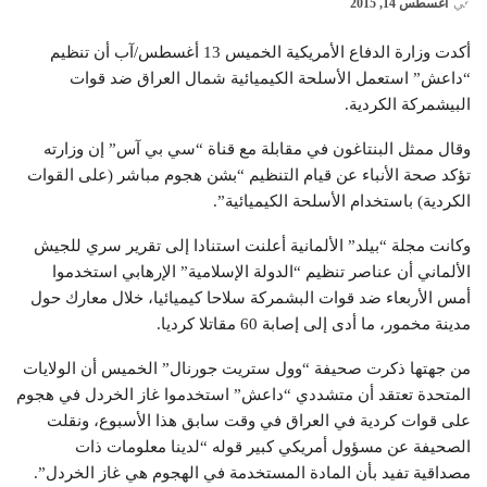
في
أغسطس 14, 2015
أكدت وزارة الدفاع الأمريكية الخميس 13 أغسطس/آب أن تنظيم
“داعش” استعمل الأسلحة الكيميائية شمال العراق ضد قوات
البيشمركة الكردية.
وقال ممثل البنتاغون في مقابلة مع قناة “سي بي آس” إن وزارته
تؤكد صحة الأنباء عن قيام التنظيم “بشن هجوم مباشر (على القوات
الكردية) باستخدام الأسلحة الكيميائية”.
وكانت مجلة “بيلد” الألمانية أعلنت استنادا إلى تقرير سري للجيش
الألماني أن عناصر تنظيم “الدولة الإسلامية” الإرهابي استخدموا
أمس الأربعاء ضد قوات البشمركة سلاحا كيميائيا، خلال معارك حول
مدينة مخمور، ما أدى إلى إصابة 60 مقاتلا كرديا.
من جهتها ذكرت صحيفة “وول ستريت جورنال” الخميس أن الولايات
المتحدة تعتقد أن متشددي “داعش” استخدموا غاز الخردل في هجوم
على قوات كردية في العراق في وقت سابق هذا الأسبوع، ونقلت
الصحيفة عن مسؤول أمريكي كبير قوله “لدينا معلومات ذات
مصداقية تفيد بأن المادة المستخدمة في الهجوم هي غاز الخردل”.