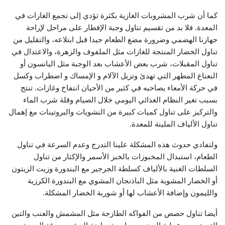
كما أن شرب المشروبات الغازية بكثرة تؤدي إلى تجمع الغازات في
المعدة. فلا بد من تقسيم تناول وجبة الإفطار على مراحل لإراحة
جهازنا الهضمي وضرورة مضغ الطعام جيدا قبل ابتلاعه، والتقليل من
تناول الخضار المنتجة للغازات مثل الملفوف والزهرة، والاعتدال في
تناول المقبلات، شرب بعض الأعشاب بعد الوجبة مثل اليانسون أو
النعناع المطهر التي تهدئ وتزيل الآلام و الإمساك و اضطراب وكسل
في حركة الأمعاء يصاحبه في كثير من الأحيان انتفاخ وغازات. تنتج
بسبب تغير النظام الغذائي اليومي خلال الصيام وقلة شرب الماء
والتركيز على تناول كميات كبيرة من النشويات والبروتينات مع إهمال
تناول الألياف الملينة للمعدة.
ولتفادي حدوث هذه المشكلة علينا التدرج وعدم السرعة في تناول
الطعام، استبدال المخبوزات بالخبز الأسمر والإكثار من تناول
السلطات الغنية بالألياف كسلطة الجرجير مع البندورة وزيت الزيتون
أو الخضار المشوية مثل الباذنجان المشوي مع البندورة الكرزية
والليمون وإضافة الأعشاب لها أو شوربة الخضار المشكلة.
أيضا تناول حصص من الفواكه الطازجة مثل المشمش والعنب والتين