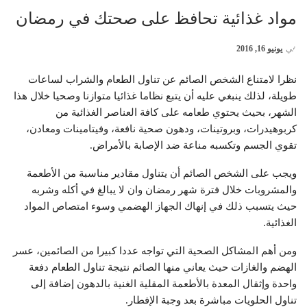
مواد غذائية تحافظ على صحتك في رمضان
في
يونيو 16, 2016
نظرا لامتناع الشخص الصائم عن تناول الطعام والشراب لساعات
طويلة، لذلك ينبغي عليه أن يتبع نظاما غذائيا متوازنا وصحيا خلال هذا
الشهر، بحيث يحتوي طعامه على كافة العناصر الغذائية من
كربوهيدرات، وبروتينات، ودهون صحية نافعة، وفيتامينات ومعادن،
تقوي الجسم وتكسبه مناعة ضد الإصابة بالأمراض.
ويجب على الشخص الصائم أن يتناول مقادير مناسبة من الأطعمة
والمشروبات خلال فترة شهر رمضان وان لا يبالغ في أكله وشربه
حيث يتسبب ذلك في إنهاك الجهاز الهضمي وسوء امتصا
ص المواد
الغذائية.
ومن أهم المشاكل الصحية التي تواجه عددا كبيرا من الصائمين، عسر
الهضم والغازات حيث يعاني منها الصائم نتيجة تناول الطعام دفعة
واحدة وإثقال المعدة بالأطعمة المقلية الغنية بالدهون إضافة إلى
تناول الحلويات مباشرة بعد وجبة الإفطار.