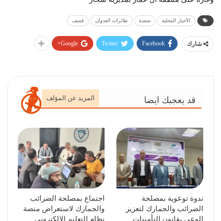
الأخبار المحلية
صعدة
طائرات العدوان
قصف
Google+
Twitter
Facebook
شارك
المزيد عن المؤلف
قد يعجبك ايضا
ندوة توعوية بمصلحة
اجتماع بمصلحة الضرائب
الضرائب والجمارك لتعزيز
والجمارك لاستعراض منصة
الوعي بقانون التأمينات
نظام التعليم الإلكتروني