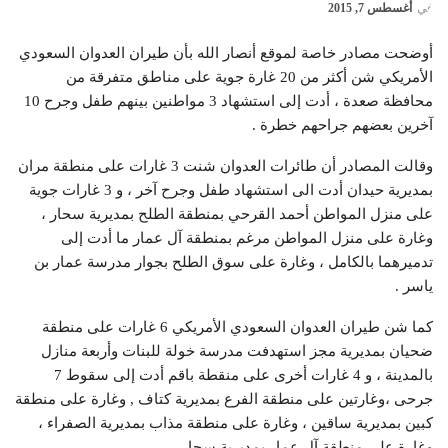
في
أغسطس 7, 2015
أوضحت مصادر خاصة لموقع أنصار الله بأن طيران العدوان السعودي
الأمريكي شن أكثر من 20 غارة جوية على مناطق متفرقة من
محافظة صعدة ، أدت إلى استشهاد 3 مواطنين بينهم طفل وجرح 10
آخرين بعضهم جراحهم خطرة .
وقالت المصادر أن طائرات العدوان شنت 3 غارات على منطقة مران
بمديرية حيدان أدت الى استشهاد طفل وجرح آخر ، و 3 غارات جوية
على منزل المواطن أحمد القرحي بمنطقة الطلح بمديرية سحار ،
وغارة على منزل المواطن مرغم بمنطقة آل عمار ما أدت إلى
تدميرهما بالكامل ، وغارة على سوق الطلح بجوار مدرسة عمار بن
ياسر .
كما شن طيران العدوان السعودي الأمريكي 6 غارات على منطقة
ضحيان بمديرية مجز استهدفت مدرسة خولة للبنات وأربعة منازل
بالمدينة ، و 4 غارات أخرى على منقطة باقم أدت إلى سقوط 7
جرحى ،وغارتين على منطقة الفرع بمديرية كتاف , وغارة على منطقة
كبين بمديرية ساقين ، وغارة على منطقة مذاب بمديرية الصفراء ،
وغارة على منطقة آل عمار بمديرية سحار