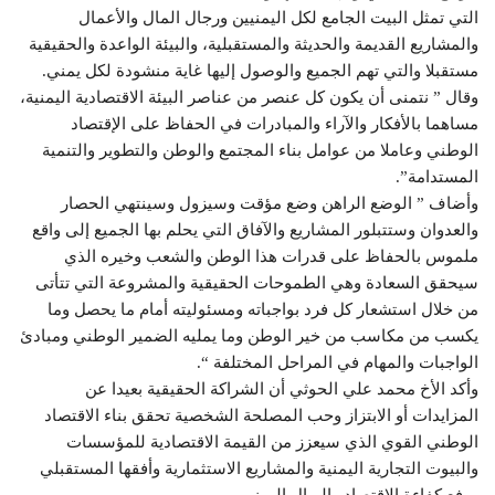
التي تمثل البيت الجامع لكل اليمنيين ورجال المال والأعمال
والمشاريع القديمة والحديثة والمستقبلية، والبيئة الواعدة والحقيقية
مستقبلا والتي تهم الجميع والوصول إليها غاية منشودة لكل يمني.
وقال ” نتمنى أن يكون كل عنصر من عناصر البيئة الاقتصادية اليمنية،
مساهما بالأفكار والآراء والمبادرات في الحفاظ على الإقتصاد
الوطني وعاملا من عوامل بناء المجتمع والوطن والتطوير والتنمية
المستدامة”.
وأضاف ” الوضع الراهن وضع مؤقت وسيزول وسينتهي الحصار
والعدوان وستتبلور المشاريع والآفاق التي يحلم بها الجميع إلى واقع
ملموس بالحفاظ على قدرات هذا الوطن والشعب وخيره الذي
سيحقق السعادة وهي الطموحات الحقيقية والمشروعة التي تتأتى
من خلال استشعار كل فرد بواجباته ومسئوليته أمام ما يحصل وما
يكسب من مكاسب من خير الوطن وما يمليه الضمير الوطني ومبادئ
الواجبات والمهام في المراحل المختلفة “.
وأكد الأخ محمد علي الحوثي أن الشراكة الحقيقية بعيدا عن
المزايدات أو الابتزاز وحب المصلحة الشخصية تحقق بناء الاقتصاد
الوطني القوي الذي سيعزز من القيمة الاقتصادية للمؤسسات
والبيوت التجارية اليمنية والمشاريع الاستثمارية وأفقها المستقبلي