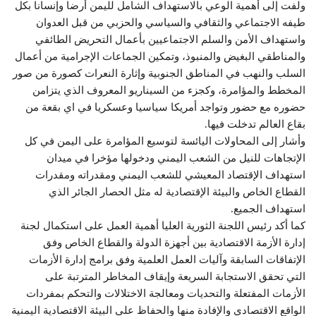
ولفت إلى أهمية الوعي بالاستهداف الشامل لليمن أرضا وإنسانا بكل
طيفه الاجتماعي والثقافي والسياسي والحزبي من قبل العدوان
واستهداف الأمن والسلم الاجتماعيين بأعمال التحريض الطائفي
والمناطقي البغيض والمنبوذ، وتمكين الجماعات الإجرامية من أعمال
السلب والنهب في المناطق الجنوبية وإثارة النعرات كصورة من صور
المخطط والمؤامرة، وكجزء من السيناريو المعروف الذي يتزامن
حضوره مع حضور وتواجد أمريكا سياسيا وعسكريا في اي بقعة من
بقاع العالم تدخلت فيها.
وأشار إلى المحاولات اليائسة لتوسيع المؤامرة على اليمن في كل
الإتجاهات للنيل من الشعب اليمني ودخولها مؤخرا في ميدان
استهداف الإقتصاد المعيشي للشعب اليمني ومقدراته ومقدرات
القطاع الخاص والبيئة الإقتصادية له مثل الحصار الجائر الذي
استهداف الجميع.
كما أكد رئيس اللجنة الثورية العليا أهمية العمل على استكمال لجنة
إدارة الأزمة الاقتصادية بين أجهزة الدولة والقطاع الخاص وفق
الإتفاقات السابقة وآليات العمل العلمية وفق برامج إدارة الأزمات
التي تحقق الاستجابة السريعة وإيقاف المخاطر المترتبة على
الأزمات المفتعلة والتحديات ومعالجة الاختلالات والتحكم بمفردات
الواقع الاقتصادي والإفادة منها والحفاظ على البيئة الاقتصادية اليمنية