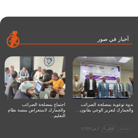
أخبار في صور
ندوة توعوية بمصلحة الضرائب
اجتماع بمصلحة الضرائب
والجمارك لتعزيز الوعي بقانون…
والجمارك لاستعراض منصة نظام
التعليم…
السابق
التالي
1 من 11٬859