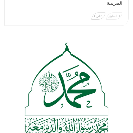
الضريبية
السابق
التالي