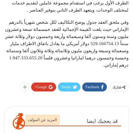
الطرف الأول يرغب في استقدام مجموعة عاملين لتقديم خدمات
لمختلف الوحدات، ويتعهد الطرف الثاني بتوفير العناصر .
وفي ملحق العقد جدول يوضح التكاليف لكل شخص شهرياُ بالدرهم
الإماراتي حيث بلغت القيمة الإجمالية للعقد خمسمائة تسعة وعشرون
مليون وستة وستون ألفا وسبعمائة وأربعة وخمسون دولار وثلاثة عشر
سنتاً 529.166754.13 دولار أمريكي ما يعادل باتفاق الاطراف مليار
وتسعمائة وسبعة واربعون مليون وثلاثمائة وثلاثة وثلاثون ألفا وستمائة
وخمسة وخمسون درهما اماراتيا وعشرون فلساُ 1.947.333.655.20
درهم إماراتي.
Google+
Twitter
Facebook
شارك
المزيد عن المؤلف
قد يعجبك ايضا