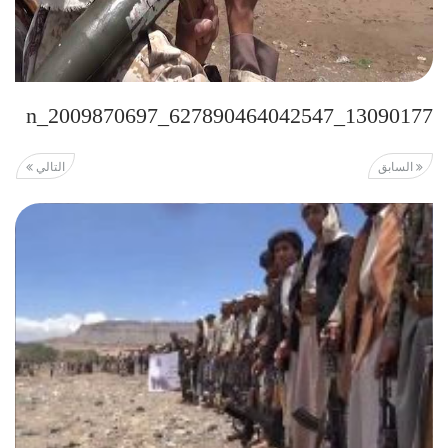
13090177_627890464042547_2009870697_n
السابق
التالي