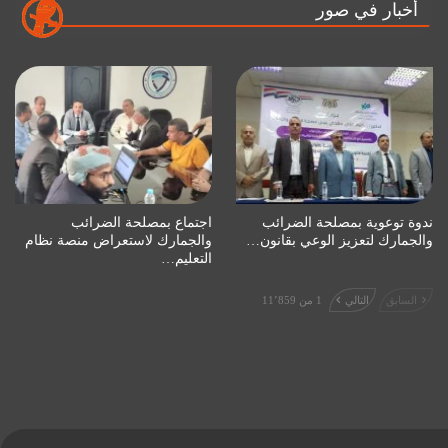
أخبار في صور
ندوة توعوية بمصلحة الضرائب
اجتماع بمصلحة الضرائب
والجمارك لتعزيز الوعي بقانون…
والجمارك لاستعراض منصة نظام
التعليم…
السابق
التالي
1 من 11٬859