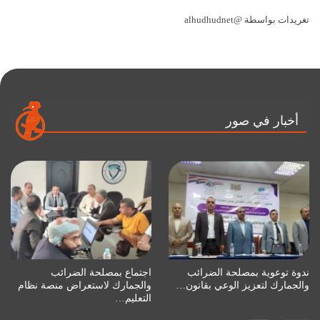
تغريدات بواسطة @alhudhudnet
أخبار في صور
ندوة توعوية بمصلحة الضرائب
اجتماع بمصلحة الضرائب
والجمارك لتعزيز الوعي بقانون…
والجمارك لاستعراض منصة نظام
التعليم…