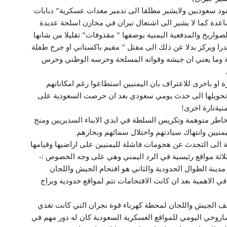
نود سعوديين ولايشير مطلقا الى تدمير معدات عسكرية” دبابات
عدة كما لا يشير الى اشتعال نيران في مخازن اسلحة عديدة
اريخ والمدفعية اليمنية بوصفها ” مقذوفات” تقليلا من شانها
ندرا ويركز بدلا عن ذلك الى مقتل ” مقيم باكستاني او جرح طفلة
احية وما يعني ان جيشه وقواته المسلحة وحرسه الوطني وحرس
 او باخرى للاعتراف بان اليمنيين استطاعوا رغم امكاناتهم
وتحويلها الى حدث يومي سعودي بعد ان حرصت السعودية على
نيةتارة اخرى!
اطر متوهمة وتكريس السلطة في ايدي الابناء السديريين ومنح
منيين وانتهاك سيادتهم واحتلال سمائهم وبحارهم
ة الى التحدث عن هجومات فاشلة لليمنيين على اراضيها وقيامها
ثلاثة مواقع رئيسية في الرد اليمني وهي على وجه الخصوص :-
دينة الطوال الحدودية والثاني هو اقتحام الجيش واللجان
الاهمية بعد ان كانت الاقتحامات تتم لمواقع حدودية وبراج
قصف الجيش واللجان لمحطة كهرباء قوة نجران التي كانت تغذي
صاروخي اليومي للمواقع العسكرية السعودية كان له دور مهم في