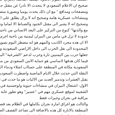
صحيح ان الاعلام السعودي لا يتحدث الا نادرا عن مقتل ج
ومصفحات ومدافع ” مع ان ذلك يحدث يوميا وبصورة متصا
ومنشاءات عسكرية هامة وصحيح انه لا يزال يطلق على الصو
وصحيح انه لا يشير الى مقتل الجنود والضباط الا لماما و
مع والدتها” كنوع من التركيز على البعد الانساني من ن
حدودة لا تزل في مامن من النيران ليمنية من ناحية اخرى
الا ان هذه مجرد اكاذيب والمهم هو انه مضطر اليوم بصورة
المحدودة الى نقل الحرب الى داخل الاراضي السعودية 
جعلها حرب بين اليمنيين تارة وحرب لدعم “الشرعية” اليم
فيما كان هدفها لاساسي هو حماية الامن السعودي من مخ
السعودية مكانة في المنطقة على حسااب اشلاء ودماء الي
النقلة التي حدثت خلال الايام الماضية واضطرت السعودي
بقتل العشرات وتدمير العديد من الاليات هو ما حدث في 
الاول- اشتعال النيران في منشاءات حيوية ولوجستية في م
الشعبية لموقع عسكري مهم في “عسير” وهو تطور غاية في 
مراقبة في نجران وجيزات فقط
والثالث هو اغراق امارة نجران بكاملها في الظلام بعد 
المنطقة بالانارة كل هذه بالاضافة الى تصاعد القصف ال