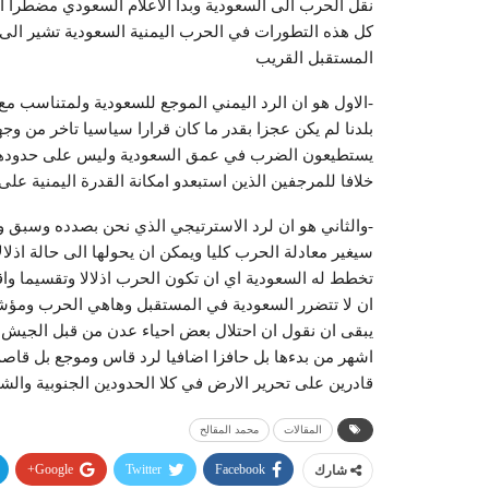
نقل الحرب الى السعودية وبدا الاعلام السعودي مضطرا الى
كل هذه التطورات في الحرب اليمنية السعودية تشير الى
المستقبل القريب
-الاول هو ان الرد اليمني الموجع للسعودية ولمتناسب م
بلدنا لم يكن عجزا بقدر ما كان قرارا سياسيا تاخر من وجه
يستطيعون الضرب في عمق السعودية وليس على حدودها وهذ
خلافا للمرجفين الذين استبعدو امكانة القدرة اليمنية على 
-والثاني هو ان لرد الاسترتيجي الذي نحن بصدده وسبق وا
سيغير معادلة الحرب كليا ويمكن ان يحولها الى حالة اذلا
تخطط له السعودية اي ان تكون الحرب اذلالا وتقسيما واقتت
ان لا تتضرر السعودية في المستقبل وهاهي الحرب ومؤشرا
يبقى ان نقول ان احتلال بعض احياء عدن من قبل الجيش 
اشهر من بدءها بل حافزا اضافيا لرد قاس وموجع بل قاصم 
قادرين على تحرير الارض في كلا الحدودين الجنوبية والشم
المقالات
محمد المقالح
Google+
Twitter
Facebook
شارك