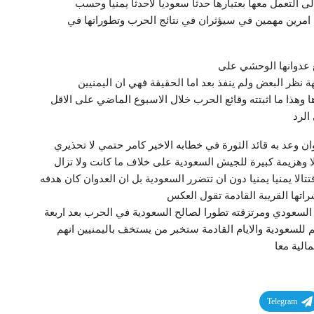
 التعمل معها بعتبارها حدثا سعوديا لاحدثا يمنيا وحسب
 امرين مهمين في سيؤثران في نتائج الحرب وتطوراتها في
ع عدوانها الوحشي على
ة نظر البعض ولم ينفذ بعد اما الحقيقة فهي ان اليمنيين
ا ما اثبتته وقائع الحرب خلال الاسبوع الماضي على الاقل
الرد
ن وعد به قائد الثورة في خطابه الاخير كامر حتمي لا تحذيري
لا وهزيمة كبيرة للجيش السعودية على خلاف ما كانت ولا تزال
الا يمنيا يمنيا دون ان تتضرر السعودية بل ان العدوان كان هدفه
تها القريبة القادمة تقول العكس
السعودي ومرتزقته تطورا لصالح السعودية في الحرب بعد اربعة
للسعودية والايام القادمة ستخبر من يستخف باليمنيين انهم
الية معا
Telegram