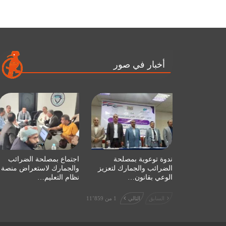
أخبار في صور
ندوة توعوية بمصلحة
اجتماع بمصلحة الضرائب
الضرائب والجمارك لتعزيز
والجمارك لاستعراض منصة
الوعي بقانون…
نظام التعليم…
السابق
التالي
1 من 11٬859