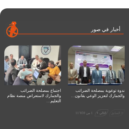
أخبار في صور
ندوة توعوية بمصلحة الضرائب
اجتماع بمصلحة الضرائب
والجمارك لتعزيز الوعي بقانون…
والجمارك لاستعراض منصة نظام
التعليم…
السابق
التالي
1 من 11٬859