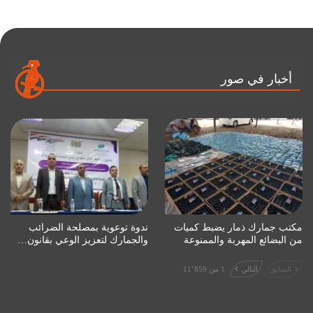
أخبار في صور
مكتب جمارك ذمار يضبط كميات
ندوة توعوية بمصلحة الضرائب
من البضائع المهربة والممنوعة
والجمارك لتعزيز الوعي بقانون…
السابق
التالي
1 من 11٬859