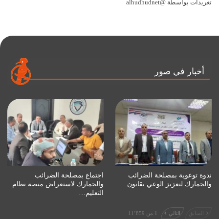
تغريدات بواسطة @alhudhudnet
أخبار في صور
ندوة توعوية بمصلحة الضرائب
اجتماع بمصلحة الضرائب
والجمارك لتعزيز الوعي بقانون…
والجمارك لاستعراض منصة نظام
التعليم…
السابق
التالي
1 من 11٬859