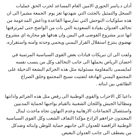
أدان د.ياسر الحوري الامين العام المساعد لحزب الحق عمليات
السحل والتمثيل بالجثث التي شهدتها تعز يوم الجمعة مشيرا الى ان
هذه سلوكيات التوحش التي تمارسها القاعدة وداعش المدعومة من
تحالف العدوان بقيادة السعودية التي بات من الواضح حتى لمرتزقتها
انها تدير مشروع الفوضى في اليمن وان هدفها هو محاربة اي مشروع
نهضوي ينتزع استقلال القرار اليمني ويحمي وحدته وامنه واستقراره.
ولفت الى ان تبريكات قيادات بعض القوى السياسية المرتمية في
احضان الرياض يحملها الى جانب التخالف وكل من ينسب نفسه
لمايسمى بالمقاومة مسئولية مثل هذه الجرائم البشعة الدخيلة على
المجتمع اليمني الهادفة لتفتيت نسيج المجتمع وخلق الصراغ
الطائفي بين ابنائه .
داعيا كل الاحزاب والقوى الوطنية الى رفض مثل هذه الجرائم وادانتها
ومطالبا الجيش واللجان الشعبية بالقيام بواجبها لحماية المدنيين
واستئصال الجماعات الارهابية وعدم التهاون تجاه ماحدث لينال
المعتدون جزاءهم الرادع مؤكدا التفاف الشعب وكل القوى السياسية
الوطنية الرافضة للعدوان الى جانبهم حماية للوطن وابنائه وضدكل
من يصطف الى جانب العدوان البغيض.