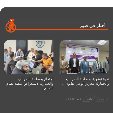
أخبار في صور
ندوة توعوية بمصلحة الضرائب
اجتماع بمصلحة الضرائب
والجمارك لتعزيز الوعي بقانون…
والجمارك لاستعراض منصة نظام
التعليم…
السابق
التالي
1 من 11٬859