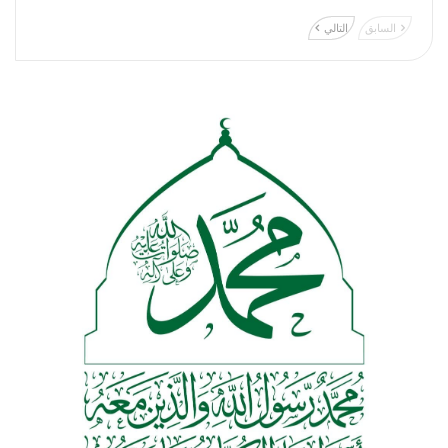
السابق
التالي