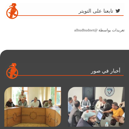
تابعنا على التويتر
تغريدات بواسطة @alhudhudnet
أخبار في صور