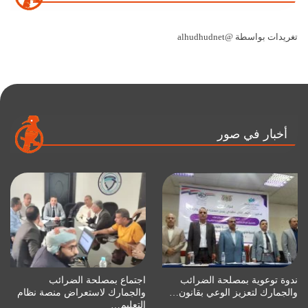
تغريدات بواسطة @alhudhudnet
أخبار في صور
ندوة توعوية بمصلحة الضرائب
اجتماع بمصلحة الضرائب
والجمارك لتعزيز الوعي بقانون…
والجمارك لاستعراض منصة نظام
التعليم…