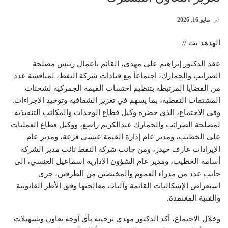
في
مايو 16, 2026
الهدهد نت //
عقد الدكتور إبراهيم علي مهدي، القائم بأعمال رئيس مصلحة
الضرائب والجمارك، اجتماعاً مع قيادات شركة النفط، لمناقشة عدد
من القضايا المرتبطة بتنظيم احتساب القيمة الجمركية لشحنات
المشتقات النفطية، بما يسهم في تعزيز الشفافية وتوحيد الإجراءات.
وفي الاجتماع، الذي حضره وكيل قطاع الوحدات والمكاتب التنفيذية
لمصلحة الضرائب والجمارك عبدالكريم راصع، ووكيل قطاع العمليات
علي الخطيب، ومدير عام إدارة القيمة عيسى قرعة، ومدير عام
الايرادات عارف حيدر، ومن جانب شركة النفط نائب مدير الشركة
أسامة الخطيب، ومدير عام الشؤون الإدارية إسماعيل العنسي، إلى
جانب عدد من مدراء العموم والمختصين من الطرفين، جرى
استعراض الإشكاليات القائمة وآليات معالجتها وفق الأطر القانونية
والفنية المعتمدة.
وخلال الاجتماع، أكد الدكتور مهدي ترحيبه بأي أوجه تعاون وتسهيلات