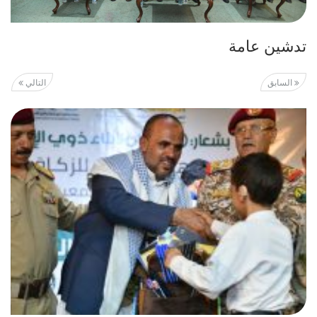
تدشين عامة
السابق
التالي