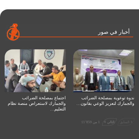
أخبار في صور
ندوة توعوية بمصلحة الضرائب
اجتماع بمصلحة الضرائب
والجمارك لتعزيز الوعي بقانون…
والجمارك لاستعراض منصة نظام
التعليم…
السابق
التالي
1 من 11٬859