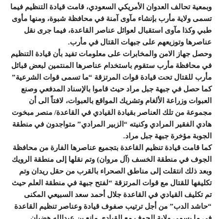
وبمعية تحالف العدوان الأمريكي السعودي، قامت قيادة التنظيم فيما
تسمى ولاية مأرب بإنشاء مآوى آمنة في محافظة شبوة، ومنها مأوى
طبي وكذا مآوى استقبال لعوائل عناصر القاعدة، فيما جرى نقل
عناصرها وتوزيعهم على جبهات القتال في مأرب.
وحصل جهاز الامن والمخابرات على معلومات تفيد بأن قيادة التنظيم
في محافظة مأرب ستقوم باستخدام عناصرها المنتمين لبعض قبائل
مأرب للقتال تحت قيادة قوات المرتزقة “ما تسمى قوات الشرعية”
كما حصل في جبهة جبل مراد حيث قاموا بالإسناد المدفعي وصنع
العبوات وزراعة الألغام وتشريك المواقع بالعبوات، لافتاً الى أن
مجموعة من تلك العناصر بقيادة القيادي في القاعدة/ منصر مبخوت
هادي الفقير المرادي وكنيته “الزبير المرادي” متواجدون في منطقة
الجوبة مؤخرة جبهة جبل مراد.
كما قامت قيادة تنظيم القاعدة بتجميع عناصرها الفارة من محافظة
الجوف في منطقة الخسف (آل مروان) وتم نقلها إلى منطقة الرويك
وبعد ذلك انتقلت إلى مناطق الصحراء بالقرب من حقل ريدان وتم
تكليفها للقتال مع قوات المرتزقة “لفتح جبهة في منطقة العلم حيث
تم تكليف القيادي في القاعدة جلال أحمد سعد السبيعي المكنى
“حاشد الدب” من أجل ترتيب صفوف قيادة وعناصر تنظيم القاعدة
في ما يسمى ولاية الجوف مع القيادي مانع بن عبدالله هضبان