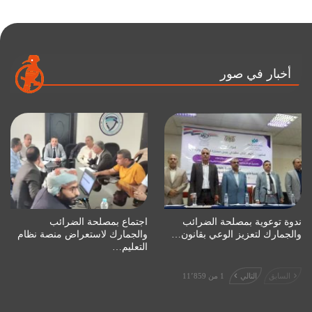
أخبار في صور
ندوة توعوية بمصلحة الضرائب
اجتماع بمصلحة الضرائب
والجمارك لتعزيز الوعي بقانون…
والجمارك لاستعراض منصة نظام
التعليم…
السابق
التالي
1 من 11٬859