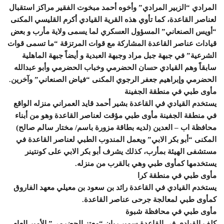
المرادي “الزبير المرادي” وأخوه أحمد مبخوت الفقير مراكز استقبال
لعناصر القاعدة، كما تأوي هذه القرية القيادي أكرم القليسي المكنى
“أويس الصنعاني” المسؤول العسكري لما يسمى ولاية مأرب و بعض
قيادات عناصر القاعدة المشاركة مع قوات المرتزقة “ما تسمى قوات
الشرعية” في جبهة جبل مراد وجبهة العبدية و أيضاً جبهة الماهلية
سابقاً وهم القيادي حسان الحضرمي وخباب الحضرمي وأبو عبدالله
الحضرمي وإبراهيم جعفر الرجوي المكنى “فياض الصنعاني” وآخرين.
مأوى طبي في منطقة الجفينة
يستخدم القيادي في القاعدة بشير أحمد قايد العمراني منزله الواقع
في منطقة الجفينة مأوى طبي مؤقت لعناصر القاعدة وهو من أبناء
محافظة اب – العدين (لديه بطاقة مزورة باسم/ مختار سالم صالح)
المكنى “أبو بكر الابي” ويعمل المندوب الطبي لعناصر القاعدة في
مستشفى الهيئة بمأرب، كذلك يشرف أبو بكر الابي على كونتينر
يستخدمها كمأوى طبي وهي بالقرب من منزله.
مأوى طبي في منطقة كرا
يستخدم القيادي في القاعدة رائد بن سعود بن معيلي معهد الفاروق
كمأوى طبي لمعالجة جرحى عناصر القاعدة.
مأوى طبي في محافظة شبوة
كلف القيادي في القاعدة سمير ريان “معتز الحضرمي” الأمير العام