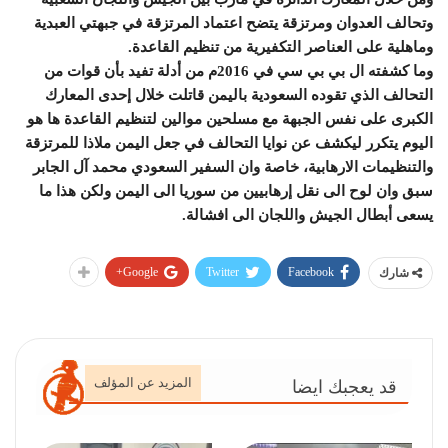
وتحالف العدوان ومرتزقة يتضح اعتماد المرتزقة في جبهتي العبدية
وماهلية على العناصر التكفيرية من تنظيم القاعدة.
وما كشفته ال بي بي سي في 2016م من أدلة تفيد بأن قوات من
التحالف الذي تقوده السعودية باليمن قاتلت خلال إحدى المعارك
الكبرى على نفس الجبهة مع مسلحين موالين لتنظيم القاعدة ها هو
اليوم يتكرر ليكشف عن نوايا التحالف في جعل اليمن ملاذا للمرتزقة
والتنظيمات الارهابية، خاصة وان السفير السعودي محمد آل الجابر
سبق وان لوح الى نقل إرهابيين من سوريا الى اليمن ولكن هذا ما
يسعى أبطال الجيش واللجان الى افشالة.
Google+
Twitter
Facebook
شارك
المزيد عن المؤلف
قد يعجبك ايضا