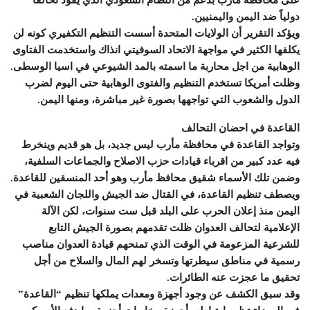
على محافظة مأرب بدعم من النظام السعودي الذي يقود تحالفاً
دولياً ضد اليمن واليمنيين.
ويؤكد التقرير أن الولايات المتحدة أسست التنظيم التكفيري كونه لن
يكلفها الكثير في مواجهة الاتحاد السوفيتي انذاك واستخدمت الفتاوى
الوهابية من اجل محاربة ما اسمته بالمد الشيوعي في اسيا الوسطى.
وظلت أمريكا تستخدم التنظيم والفتوى الوهابية حتى اليوم لضرب
الدول والشعوب التي تواجهها بصورة غير مباشرة، ومنها اليمن.
القاعدة في احضان التحالف
وتواجد القاعدة في محافظة مأرب ليس جديد، بل هو قديم وينخرط
فيه عدد كبير من اقرباء قيادات حزب الاصلاح والجماعات السلفية،
وضمن تلك الأسماء شقيق محافظ مأرب وهو أحد المنسقين للقاعدة.
ويصطف تنظيم القاعدة، في القتال ضد الجيش واللجان الشعبية في
اليمن منذ إعلان الحرب على البلد قبل ست سنوات، لكن الآلة
الإعلامية لتحالف العدوان ظلت تقدمهم بصورة الجيش التابع
للشرعية المزعومة في الوقت الذي تمنحهم قيادة العدوان مناصب
رسمية في مناطق سيطرتها وتسخر لهم المال والسلاح من أجل
تحقيق ما عجزت عنه الطائرات.
وقد سبق الكشف عن وجود أجهزة ومعدات يملكها تنظيم “القاعدة”