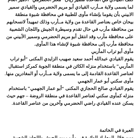
لما يسمى ولاية مــأرب القيادي أبو مريم الحضرمي والقيادي سمير
الابيني بأن يقوما بإنشاء مأوى للطبية في محافظة شبوة منطقة
بيحان خاص بعناصر القاعدة من ولاية مــأرب وذلك تمهيداً لانسحابهم
من محافظة مأرب في حال تقدم وسيطرة الجيش واللجان الشعبية
على محافظة مأرب وقد انتقل أبو مريم الحضرمي وسمير الأبيني من
محافظة مأرب إلى محافظة شبوة لإنشاء هذا المأوى.
مأوى أبو تراب المأربي
يقوم القيادي عبدالله أحمد سعيد صهيب الزايدي المكنى “أبو تراب
المأربي” باستخدام منزله الكائن في منطقة الجوبة كمركز استقبال
لعناصر القاعدة القادمة إلى ما يسمى ولاية مــأرب أو المغادرين منها.
مأوى سكني أبو عمار الجهمي
يقوم القيادي صالح الحجازي المكنى “أبو عمار الجهمي” باستخدام
منزله كمأوى سكني لعناصر القاعدة في منطقة الروضة – جهم حيث
يسكن عنده القيادي راضي الحضرمي وآخرين من عناصر القاعدة.
العبرة في الخاتمة
ومن خلال المعارك الدائرة في مأرب بين الجيش واللجان الشعبية