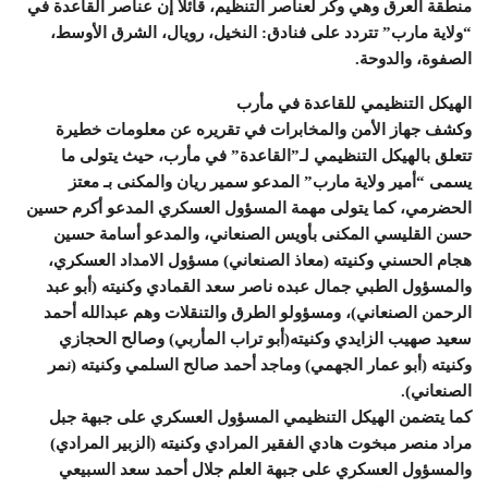
منطقة العرق وهي وكر لعناصر التنظيم، قائلا إن عناصر القاعدة في
“ولاية مارب” تتردد على فنادق: النخيل، رويال، الشرق الأوسط،
الصفوة، والدوحة.
الهيكل التنظيمي للقاعدة في مأرب
وكشف جهاز الأمن والمخابرات في تقريره عن معلومات خطيرة
تتعلق بالهيكل التنظيمي لـ”القاعدة” في مأرب، حيث يتولى ما
يسمى “أمير ولاية مارب” المدعو سمير ريان والمكنى بـ معتز
الحضرمي، كما يتولى مهمة المسؤول العسكري المدعو أكرم حسين
حسن القليسي المكنى بأويس الصنعاني، والمدعو أسامة حسين
هجام الحسني وكنيته (معاذ الصنعاني) مسؤول الامداد العسكري،
والمسؤول الطبي جمال عبده ناصر سعد القمادي وكنيته (أبو عبد
الرحمن الصنعاني)، ومسؤولو الطرق والتنقلات وهم عبدالله أحمد
سعيد صهيب الزايدي وكنيته(أبو تراب المأربي) وصالح الحجازي
وكنيته (أبو عمار الجهمي) وماجد أحمد صالح السلمي وكنيته (نمر
الصنعاني).
كما يتضمن الهيكل التنظيمي المسؤول العسكري على جبهة جبل
مراد منصر مبخوت هادي الفقير المرادي وكنيته (الزبير المرادي)
والمسؤول العسكري على جبهة العلم جلال أحمد سعد السبيعي