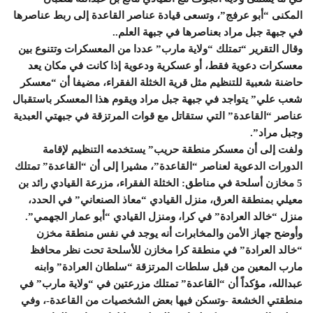
المكنى “أبو عرفج”، وتسعى قيادة عناصر القاعدة إلى ربط عناصرها
في جبهة جبل مراد بعناصرها في جبهة العلم..
وقال التقرير “تمتلك “ولاية مارب” عددا من المعسكرات وتتنوع بين
معسكرات دعوية فقط، أو عسكرية ودعوية إذا كانت في مكان يعد
حاضنة شعبية للتنظيم مثل قرية الخثلة الفقراء، مضيفا أن “معسكر
شعب علي” يتواجد في جبهة جبل مراد ويقوم هذا المعسكر باستقبال
عناصر “القاعدة” التي ستقاتل مع قوات المرتزقة في جبهتي العبدية
وجبل مراد”.
ولفت إلى أن معسكر منطقة حريب” يستخدمه التنظيم لإقامة
الدورات الدعوية لعناصر “القاعدة”، مشيرا إلى أن “القاعدة” تمتلك
5 مخازن أسلحة في مناطق: الخثلة الفقراء، مزرعة القيادي رائد بن
معيلي بمنطقة العرق، منزل القيادي “معاذ الصنعاني” في الحدد،
منزل “خالد العرادة” في كرا، ومنزل القيادي “أبو عمار الجهمي”.
وأوضح جهاز الأمن والمخابرات أنه يوجد في نفس منطقة مخزن
“خالد العرادة” في منطقة كرا مخازن للأسلحة تحت نظر محافظ
مارب المعين من قبل سلطات المرتزقة “سلطان العرادة” وابنه
عبدالله، مؤكداً أن “القاعدة” تمتلك مزرعتين في “ولاية مارب” في
منطقتي الخشعة -وتسكن فيها بعض الشخصيات من القاعدة-، وفي