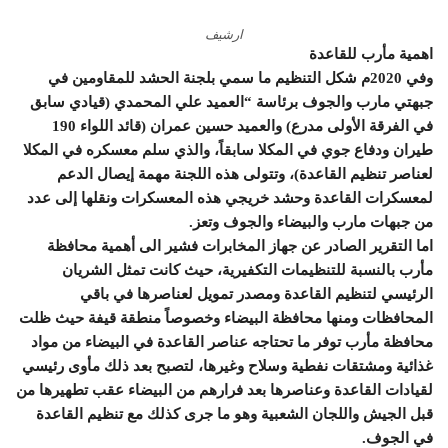
ارشيف
اهمية مأرب للقاعدة
وفي 2020م شكل التنظيم ما سمي بلجنة الحشد للمقاومين في
جبهتي مارب والجوف برئاسة “العميد علي المحمدي (قيادي سابق
في الفرقة الأولى مدرع) والعميد حسين عمران (قائد اللواء 190
طيران ودفاع جوي في المكلا سابقاً، والذي سلم معسكره في المكلا
لعناصر تنظيم القاعدة)، وتتولى هذه اللجنة مهمة إيصال الدعم
لمعسكرات القاعدة وحشد خريجي هذه المعسكرات ونقلها إلى عدد
من جبهات مارب والبيضاء والجوف وتعز.
اما التقرير الصادر عن جهاز المخابرات فشير الى أهمية محافظة
مأرب بالنسبة للتنظيمات التكفيرية، حيث كانت تمثل الشريان
الرئيسي لتنظيم القاعدة ومصدر تمويل لعناصرها في باقي
المحافظات ومنها محافظة البيضاء وخصوصاً منطقة قيفة حيث ظلت
محافظة مأرب توفر ما تحتاجه عناصر القاعدة في البيضاء من مواد
غذائية ومشتقات نفطية وسلاح وغيرها، لتصبح بعد ذلك مأوى رئيسي
لقيادات القاعدة وعناصرها بعد فرارهم من البيضاء عقب تطهيرها من
قبل الجيش واللجان الشعبية وهو ما جرى كذلك مع تنظيم القاعدة
في الجوف.