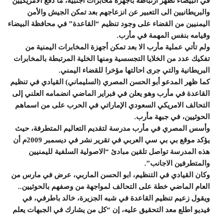
في البيضاء تظهر ارتباطه بأجهزة مخابرات أجنبية، ما دفع الأمريكيين
والبريطانيين الى التعبير عن انزعاجهم بعد تمكن الجيش والأمن
اليمنيين من القضاء على وجود تنظيم “القاعدة” في محافظة البيضاء
وقيامه بنفس المهمة في مأرب.
ولم تأتي عملية مأرب الا بعد تمكن أجهزة المخابرات اليمنية من
تفكيك عدد من الخلايا التجسسية ومنها الخلية المرتبطة بالمخابرات
البريطانية والتي جرى احالتها مؤخرا للقضاء اليمني.
كما ظهر المدعو أبو الحسن المصري (السليماني) القيادي في تنظيم
القاعدة في مأرب وهو يعلن في فبراير الماضي انضمامه العلني إلى
التحالف الامريكي السعودي الإماراتي في الحرب على من اسماهم
الحوثيين، في جبهة مأرب.
وأسس المصري في مأرب مدرسة لتقديم التعاليم المتطرفة، حيث
يؤكد موقع بي بي سي العربي في تقرير نشر في ديسمبر 2009م أن
هذه المدرسة تواصل تلقين مبادئ “الاصولية السلفية لليمنيين
والمتطرفين الاجانب”.
وكان القيادي في التنظيم، ابو الحسن الماربي، عرض في مارس من
العام الماضي خطة على التحالف لمواجهة من وصفهم بالحوثيين..
ويقول زعيم تنظيم القاعدة في شبه الجزيرة، خالد باطرفي، في
فيديو اطلع معد التحقيق عليه، إن “كل من يشارك في الجبهات يعلم