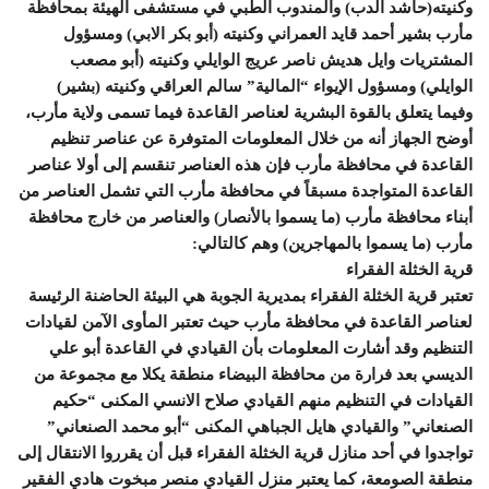
وكنيته(حاشد الدب) والمندوب الطبي في مستشفى الهيئة بمحافظة
مأرب بشير أحمد قايد العمراني وكنيته (أبو بكر الابي) ومسؤول
المشتريات وايل هديش ناصر عريج الوايلي وكنيته (أبو مصعب
الوايلي) ومسؤول الإيواء “المالية” سالم العراقي وكنيته (بشير)
وفيما يتعلق بالقوة البشرية لعناصر القاعدة فيما تسمى ولاية مأرب،
أوضح الجهاز أنه من خلال المعلومات المتوفرة عن عناصر تنظيم
القاعدة في محافظة مأرب فإن هذه العناصر تنقسم إلى أولا عناصر
القاعدة المتواجدة مسبقاً في محافظة مأرب التي تشمل العناصر من
أبناء محافظة مأرب (ما يسموا بالأنصار) والعناصر من خارج محافظة
مأرب (ما يسموا بالمهاجرين) وهم كالتالي:
قرية الخثلة الفقراء
تعتبر قرية الخثلة الفقراء بمديرية الجوبة هي البيئة الحاضنة الرئيسة
لعناصر القاعدة في محافظة مأرب حيث تعتبر المأوى الآمن لقيادات
التنظيم وقد أشارت المعلومات بأن القيادي في القاعدة أبو علي
الديسي بعد فرارة من محافظة البيضاء منطقة يكلا مع مجموعة من
القيادات في التنظيم منهم القيادي صلاح الانسي المكنى “حكيم
الصنعاني” والقيادي هايل الجباهي المكنى “أبو محمد الصنعاني”
تواجدوا في أحد منازل قرية الخثلة الفقراء قبل أن يقرروا الانتقال إلى
منطقة الصومعة، كما يعتبر منزل القيادي منصر مبخوت هادي الفقير