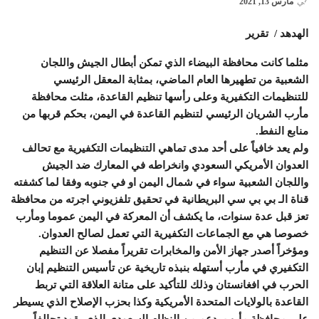
في
مارس 13, 2021
الهدهد / تقرير
مثلما كانت محافظة البيضاء الذي تمكن أبطال الجيش واللجان
الشعبية من تطهيرها العام الماضي، بمثابة المعقل الرئيسي
للتنظيمات التكفيرية وعلى رأسها تنظيم القاعدة، مثلت محافظة
مأرب الشريان الرئيسي لتنظيم القاعدة في اليمن، بحكم قربها من
منابع النفط.
ولم يعد خافياً على أحد مدى تماهي التنظيمات التكفيرية مع تحالف
العدوان الأمريكي السعودي وانخراطه في المعارك ضد الجيش
واللجان الشعبية سواء في شمال اليمن او في جنوبه وفقا لما كشفته
قناة الـ بي بي سي البريطانية في تحقيق تلفزيوني اجرته من محافظة
تعز قبل عدة سنوات، ما يكشف أن المعركة في اليمن عموما ومأرب
خصوصا هي مع الجماعات التكفيرية التي تعمل لصالح العدوان.
ومؤخراً أصدر جهاز الأمن والمخابرات تقريراً مفصلا عن التنظيم
التكفيري في مأرب أستهله بنبذه تاريخية عن تأسيس التنظيم إبان
الحرب في افغانستان وذلك للتأكيد على متانة العلاقة التي تربط
القاعدة بالولايات المتحدة الأمريكية وكذا بحزب الإصلاح الذي يسيطر