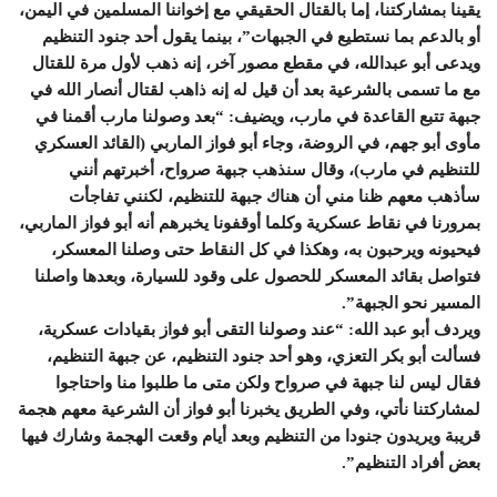
يقينا بمشاركتنا، إما بالقتال الحقيقي مع إخواننا المسلمين في اليمن،
أو بالدعم بما نستطيع في الجبهات”، بينما يقول أحد جنود التنظيم
ويدعى أبو عبدالله، في مقطع مصور آخر، إنه ذهب لأول مرة للقتال
مع ما تسمى بالشرعية بعد أن قيل له إنه ذاهب لقتال أنصار الله في
جبهة تتبع القاعدة في مارب، ويضيف: “بعد وصولنا مارب أقمنا في
مأوى أبو جهم، في الروضة، وجاء أبو فواز الماربي (القائد العسكري
للتنظيم في مارب)، وقال سنذهب جبهة صرواح، أخبرتهم أنني
سأذهب معهم ظنا مني أن هناك جبهة للتنظيم، لكنني تفاجأت
بمرورنا في نقاط عسكرية وكلما أوقفونا يخبرهم أنه أبو فواز الماربي،
فيحيونه ويرحبون به، وهكذا في كل النقاط حتى وصلنا المعسكر،
فتواصل بقائد المعسكر للحصول على وقود للسيارة، وبعدها واصلنا
المسير نحو الجبهة”.
ويردف أبو عبد الله: “عند وصولنا التقى أبو فواز بقيادات عسكرية،
فسألت أبو بكر التعزي، وهو أحد جنود التنظيم، عن جبهة التنظيم،
فقال ليس لنا جبهة في صرواح ولكن متى ما طلبوا منا واحتاجوا
لمشاركتنا نأتي، وفي الطريق يخبرنا أبو فواز أن الشرعية معهم هجمة
قريبة ويريدون جنودا من التنظيم وبعد أيام وقعت الهجمة وشارك فيها
بعض أفراد التنظيم”.