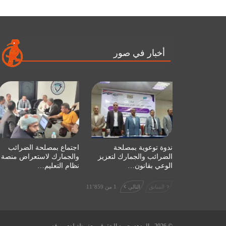
أخبار في صور
ندوة توعوية بمصلحة
اجتماع بمصلحة الضرائب
الضرائب والجمارك لتعزيز
والجمارك لاستعراض منصة
الوعي بقانون…
نظام التعليم…
السابق
التالي
1 من 11٬859
© 2026 - الهدهد. جميع الحقوق محفوظة لدى موقع.