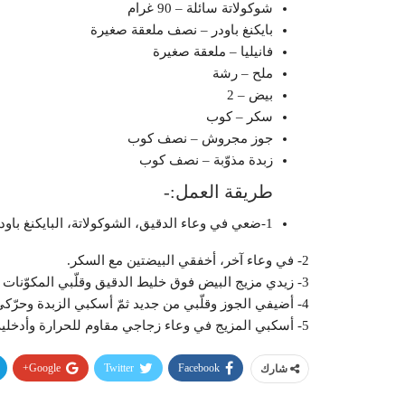
شوكولاتة
سائلة – 90 غرام
بايكنغ باودر
– نصف ملعقة صغيرة
فانيليا
– ملعقة صغيرة
ملح
– رشة
بيض
– 2
سكر
– كوب
جوز
مجروش – نصف كوب
زبدة
مذوّبة – نصف كوب
طريقة العمل:-
1-ضعي في وعاء الدقيق، الشوكولاتة، البايكنغ باودر، الفانيليا والملح.
2- في وعاء آخر، أخفقي البيضتين مع السكر.
3- زيدي مزيج البيض فوق خليط الدقيق وقلّبي المكوّنات حتى تتداخل.
4- أضيفي الجوز وقلّبي من جديد ثمّ أسكبي الزبدة وحرّكي.
5- أسكبي المزيج في وعاء زجاجي مقاوم للحرارة وأدخليه إلى المايكرويف لـ5 دقائق.
Google+
Twitter
Facebook
شارك