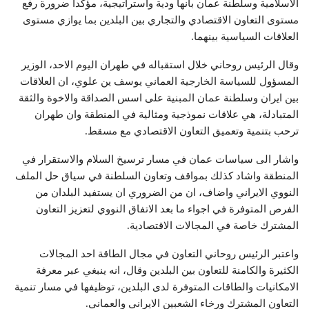
الاسلامية وسلطنة عمان بانها ودية واستراتيجية، مؤكدا ضرورة رفع
مستوى التعاون الاقتصادي والتجاري بين البلدين بما يوازي مستوى
العلاقات السياسية بينهما.
وقال الرئيس روحاني خلال استقباله في طهران اليوم الاحد، الوزير
المسؤول للسياسة الخارجية العماني يوسف ين علوي، ان العلاقات
بين ايران وسلطنة عمان المبنية على اسس الصداقة والاخوة والثقة
المتبادلة، هي علاقات نموذجية ومثالية في المنطقة وان طهران
ترحب بتنمية وتعميق التعاون الاقتصادي مع مسقط.
واشار الى سياسات عمان في مسار ترسيخ السلام والاستقرار في
المنطقة واشاد كذلك بمواقف وتعاون السلطنة في سياق حل الملف
النووي الايراني واضاف، ان من الضروري ان يستفيد البلدان من
الفرص المتوفرة في اجواء ما بعد الاتفاق النووي لتعزيز التعاون
المشترك خاصة في المجالات الاقتصادية.
واعتبر الرئيس روحاني التعاون في مجال الطاقة احد المجالات
الكثيرة والكامنة للتعاون بين البلدين وقال، انه ينبغي عبر معرفة
الامكانيات والطاقات المتوفرة لدى البلدين، توظيفها في مسار تنمية
التعاون المشترك ورخاء الشعبين الايراني والعماني.