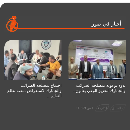
أخبار في صور
ندوة توعوية بمصلحة الضرائب
اجتماع بمصلحة الضرائب
والجمارك لتعزيز الوعي بقانون…
والجمارك لاستعراض منصة نظام
التعليم…
السابق
التالي
1 من 11٬859