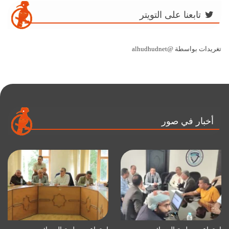
تابعنا على التويتر
تغريدات بواسطة @alhudhudnet
أخبار في صور