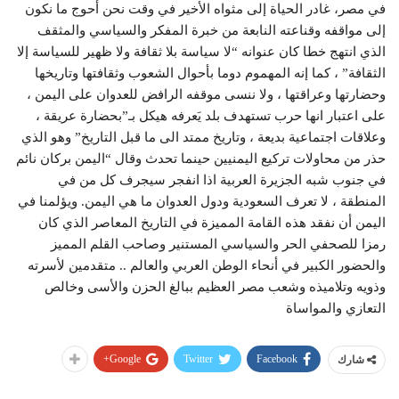
في مصر، غادر الحياة إلى مثواه الأخير في وقت نحن أحوج ما نكون
إلى مواقفه وقناعته النابعة من خبرة المفكر والسياسي والمثقف
الذي انتهج خطا كان عنوانه “لا سياسة بلا ثقافة ولا ظهير للسياسة إلا
الثقافة” ، كما إنه المهموم دوما بأحوال الشعوب وثقافتها وتاريخها
وحضارتها وعراقتها ، ولا ننسى موقفه الرافض للعدوان على اليمن ،
على اعتبار انها حرب تستهدف بلد يَعرفه هيكل بـ”بحضارة عريقة ،
وعلاقات اجتماعية بديعة ، وتاريخ ممتد الى ما قبل التاريخ” وهو الذي
حذر من محاولات تركيع اليمنيين حينما تحدث وقال “اليمن بركان نائم
في جنوب شبه الجزيرة العربية اذا انفجر سيجرف كل من في
المنطقة ، لا تعرف السعودية ودول العدوان ما هي اليمن. ويؤلمنا في
اليمن أن نفقد هذه القامة المميزة في التاريخ المعاصر الذي كان
رمزا للصحفي الحر والسياسي المستنير وصاحب القلم المميز
والحضور الكبير في أنحاء الوطن العربي والعالم .. متقدمين لأسرته
وذويه وتلاميذه وشعب مصر العظيم ببالغ الحزن والأسى وخالص
التعازي والمواساة
Google+
Twitter
Facebook
شارك