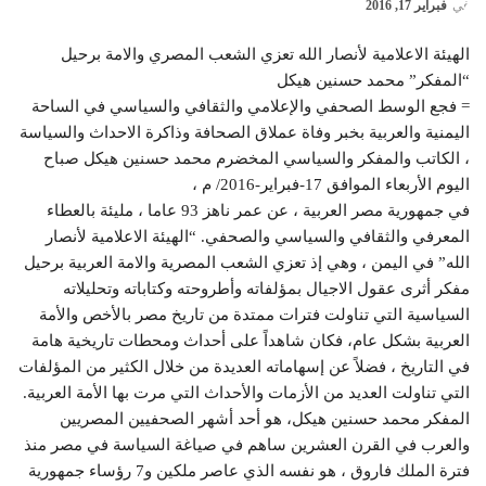
في
فبراير 17, 2016
الهيئة الاعلامية لأنصار الله تعزي الشعب المصري والامة برحيل
“المفكر” محمد حسنين هيكل
= فجع الوسط الصحفي والإعلامي والثقافي والسياسي في الساحة
اليمنية والعربية بخبر وفاة عملاق الصحافة وذاكرة الاحداث والسياسة
، الكاتب والمفكر والسياسي المخضرم محمد حسنين هيكل صباح
اليوم الأربعاء الموافق 17-فبراير-2016/ م ،
في جمهورية مصر العربية ، عن عمر ناهز 93 عاما ، مليئة بالعطاء
المعرفي والثقافي والسياسي والصحفي. “الهيئة الاعلامية لأنصار
الله” في اليمن ، وهي إذ تعزي الشعب المصرية والامة العربية برحيل
مفكر أثرى عقول الاجيال بمؤلفاته وأطروحته وكتاباته وتحليلاته
السياسية التي تناولت فترات ممتدة من تاريخ مصر بالأخص والأمة
العربية بشكل عام، فكان شاهداً على أحداث ومحطات تاريخية هامة
في التاريخ ، فضلاً عن إسهاماته العديدة من خلال الكثير من المؤلفات
التي تناولت العديد من الأزمات والأحداث التي مرت بها الأمة العربية.
المفكر محمد حسنين هيكل، هو أحد أشهر الصحفيين المصريين
والعرب في القرن العشرين ساهم في صياغة السياسة في مصر منذ
فترة الملك فاروق ، هو نفسه الذي عاصر ملكين و7 رؤساء جمهورية