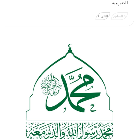
الضريبية
السابق
التالي