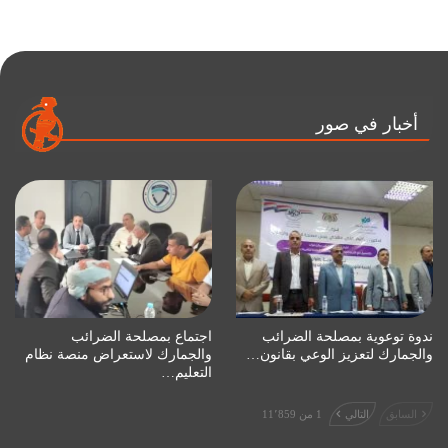
أخبار في صور
ندوة توعوية بمصلحة الضرائب
اجتماع بمصلحة الضرائب
والجمارك لتعزيز الوعي بقانون…
والجمارك لاستعراض منصة نظام
التعليم…
السابق
التالي
1 من 11٬859