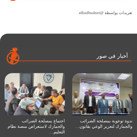
تغريدات بواسطة @alhudhudnet
أخبار في صور
ندوة توعوية بمصلحة الضرائب
اجتماع بمصلحة الضرائب
والجمارك لتعزيز الوعي بقانون…
والجمارك لاستعراض منصة نظام
التعليم…