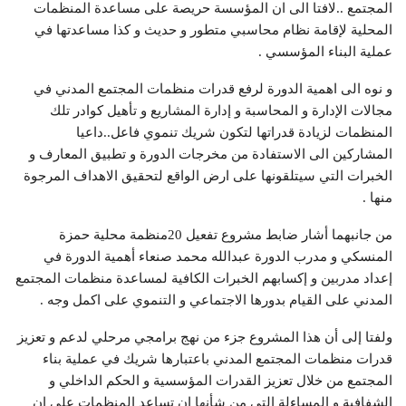
المجتمع ..لافتا الى ان المؤسسة حريصة على مساعدة المنظمات
المحلية لإقامة نظام محاسبي متطور و حديث و كذا مساعدتها في
عملية البناء المؤسسي .
و نوه الى اهمية الدورة لرفع قدرات منظمات المجتمع المدني في
مجالات الإدارة و المحاسبة و إدارة المشاريع و تأهيل كوادر تلك
المنظمات لزيادة قدراتها لتكون شريك تنموي فاعل..داعيا
المشاركين الى الاستفادة من مخرجات الدورة و تطبيق المعارف و
الخبرات التي سيتلقونها على ارض الواقع لتحقيق الاهداف المرجوة
منها .
من جانبهما أشار ضابط مشروع تفعيل 20منظمة محلية حمزة
المنسكي و مدرب الدورة عبدالله محمد صنعاء أهمية الدورة في
إعداد مدربين و إكسابهم الخبرات الكافية لمساعدة منظمات المجتمع
المدني على القيام بدورها الاجتماعي و التنموي على اكمل وجه .
ولفتا إلى أن هذا المشروع جزء من نهج برامجي مرحلي لدعم و تعزيز
قدرات منظمات المجتمع المدني باعتبارها شريك في عملية بناء
المجتمع من خلال تعزيز القدرات المؤسسية و الحكم الداخلي و
الشفافية و المساءلة التي من شأنها ان تساعد المنظمات على ان