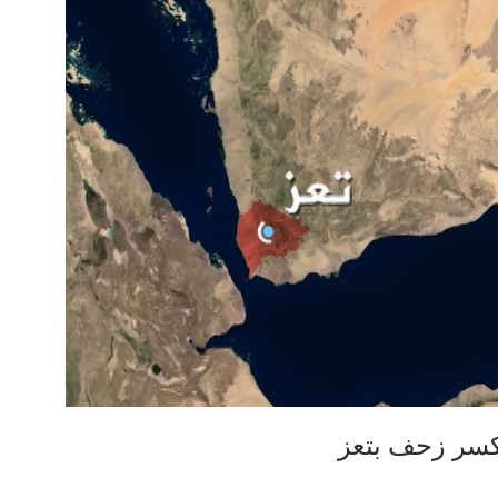
كسر زحف بتعز