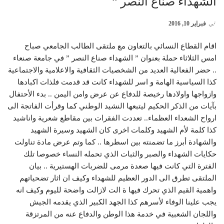
الشهداء صناع النصر “
في
فبراير 10, 2016
اقام القطاع النسائي بالتعاون مع ملتقى الطالب الجامعي صباح
امس الثلاثاء حملة بعنوان ” الشهداء صناع النصر ” في جامعة صنعاء
.. حضر الفعالية العديد من الشخصيات الثقافية والاعلامية والاجتماعية
كذا السياسية الهامة و اسر للشهداء كانت قد قدمت فلذات اكبادها
وازواجها واولادها رخيصة للدفاع عن عرض وامن اليمن .. بدء الأحتفال
بآيات من الذكر الحكيم ليتبعها النشيد الوطني كما وقرأت الفاتجة الى
ارواح الشعداء العظماء.. تعددت الفقرات بين مقاطع شعرية واناشيد
كذا كلمة لأم الشهيد وكلمات اخرى كان الشهيد وسيرة الشهيد
والشهادة أبرز ما تضمنته بين اسطرها .. كما وتم عرض مادة تناولت
حكايات الشهداء والصبر والثبات الذي تحمله النساء خصوصا تلك
الفترة التي كانت فيها صعدة مرمى للضربات الهستيرية .. بيان
الملتقى تطرق الى الدور العظيم للشهداء وكيف ان اثار تضحياتهم
واهمية القيم الذي تحرك فيها ة الت لازالت واضحة لليوم وكيف انه
يجب علينا الوفاء لأسرهم كذا الجهد الكبير الذي يقدمه الجيش
واللجان الشعبية في خدمة هذا الوطن والدفاع عنه من المرتزقة