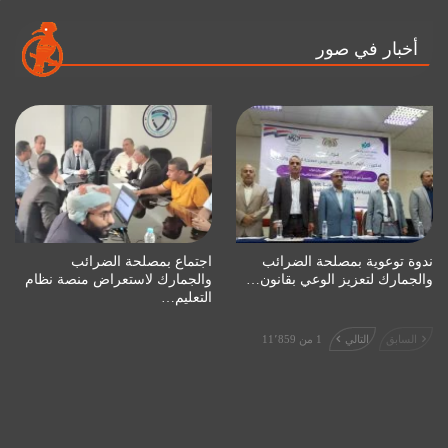
أخبار في صور
ندوة توعوية بمصلحة الضرائب
اجتماع بمصلحة الضرائب
والجمارك لتعزيز الوعي بقانون…
والجمارك لاستعراض منصة نظام
التعليم…
السابق
التالي
1 من 11٬859